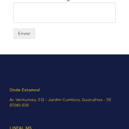
Enviar
Onde Estamos!
Av. Venturosa, 512 - Jardim Cumbica, Guarulhos - SP,
07240-030
LINEAL MS